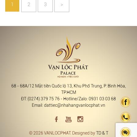
1
2
3
>
68 - 68A/12 Mặt tiền Quốc lộ 13, Khu Phố Trung, P. Bình Hòa,
TP.HCM
ĐT: (0274) 379 75 76 - Hotline/Zalo: 0931 03 03 68
Email: dattiec@nhahangvanlocphat.vn
© 2026 VANLOCPHAT. Designed by
TD & T