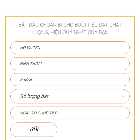
BẮT ĐẦU CHUẨN BỊ CHO BUỔI TIỆC ĐẠT CHẤT
LƯỢNG, HIỆU QUẢ NHẤT CỦA BẠN
GỬI