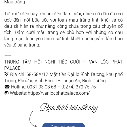
Màu trắng
Từ trước đến nay, khi nói đến đám cưới, nhiều cô dâu đã mơ
ước đến một bữa tiệc với toàn màu trắng tinh khôi và cô
dâu sẽ hiện ra như nàng công chúa trong câu chuyện cổ
tích. Đám cưới màu trắng sẽ phù hợp với những cô dâu
lãng mạn, luôn yêu thích sự tinh khiết nhưng vẫn đảm bảo
yếu tố sang trọng.
—–
TRUNG TÂM HỘI NGHỊ TIỆC CƯỚI – VẠN LỘC PHÁT
PALACE
💒 Địa chỉ: 68-68A/12 Mặt tiền Đại lộ Bình Dương, khu phố
Trung, Phường Vĩnh Phú, TP.Thuận An, Bình Dương.
☎ Hotline: 0931 03 03 68 – (0274) 379 75 76
🌏 Website:
https://vanlocphatpalace.com/