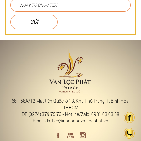
GỬI
68 - 68A/12 Mặt tiền Quốc lộ 13, Khu Phố Trung, P. Bình Hòa,
TP.HCM
ĐT: (0274) 379 75 76 - Hotline/Zalo: 0931 03 03 68
Email: dattiec@nhahangvanlocphat.vn