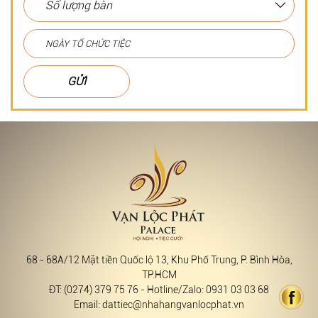
GỬI
68 - 68A/12 Mặt tiền Quốc lộ 13, Khu Phố Trung, P. Bình Hòa,
TP.HCM
ĐT: (0274) 379 75 76 - Hotline/Zalo: 0931 03 03 68
Email: dattiec@nhahangvanlocphat.vn