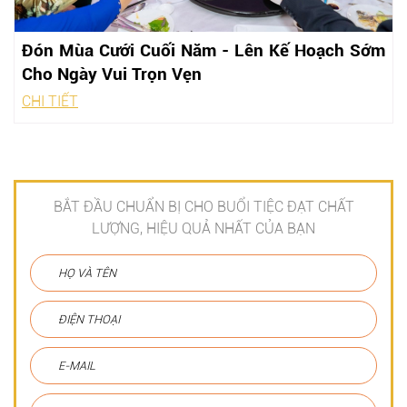
Đón Mùa Cưới Cuối Năm - Lên Kế Hoạch Sớm
Cho Ngày Vui Trọn Vẹn
CHI TIẾT
BẮT ĐẦU CHUẨN BỊ CHO BUỔI TIỆC ĐẠT CHẤT
LƯỢNG, HIỆU QUẢ NHẤT CỦA BẠN