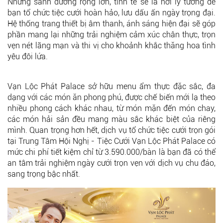
Những sảnh đường rộng lớn, tinh tế sẽ là nơi lý tưởng để
bạn tổ chức tiệc cưới hoàn hảo, lưu dấu ấn ngày trọng đại.
Hệ thống trang thiết bị âm thanh, ánh sáng hiện đại sẽ góp
phần mang lại những trải nghiệm cảm xúc chân thực, trọn
vẹn nét lãng mạn và thi vị cho khoảnh khắc thăng hoa tình
yêu đôi lứa.
Vạn Lộc Phát Palace sở hữu menu ẩm thực đặc sắc, đa
dạng với các món ăn phong phú, được chế biến mới lạ theo
nhiều phong cách khác nhau, từ món mặn đến món chay,
các món hải sản đều mang màu sắc khác biệt của riêng
mình. Quan trọng hơn hết, dịch vụ tổ chức tiệc cưới trọn gói
tại Trung Tâm Hội Nghị - Tiệc Cưới Vạn Lộc Phát Palace có
mức chi phí tiết kiệm chỉ từ 3.590.000/bàn là bạn đã có thể
an tâm trải nghiệm ngày cưới trọn vẹn với dịch vụ chu đáo,
sang trọng bậc nhất.