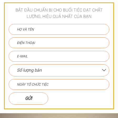
BẮT ĐẦU CHUẨN BỊ CHO BUỔI TIỆC ĐẠT CHẤT
LƯỢNG, HIỆU QUẢ NHẤT CỦA BẠN
GỬI