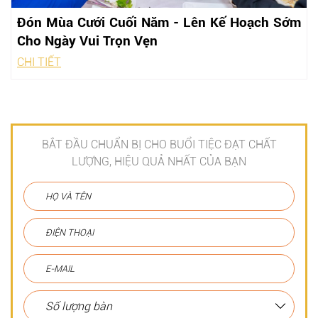
Đón Mùa Cưới Cuối Năm - Lên Kế Hoạch Sớm
Cho Ngày Vui Trọn Vẹn
CHI TIẾT
BẮT ĐẦU CHUẨN BỊ CHO BUỔI TIỆC ĐẠT CHẤT
LƯỢNG, HIỆU QUẢ NHẤT CỦA BẠN