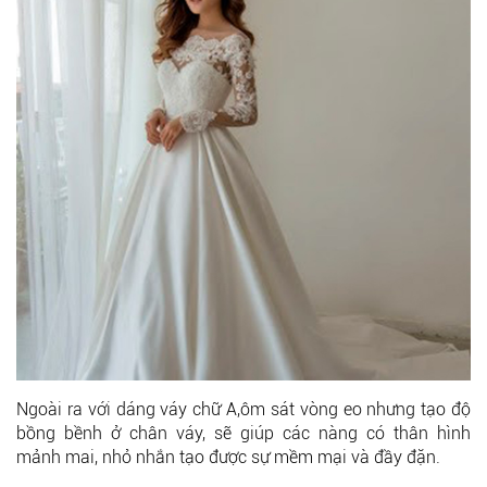
Ngoài ra với dáng váy chữ A,ôm sát vòng eo nhưng tạo độ
bồng bềnh ở chân váy, sẽ giúp các nàng có thân hình
mảnh mai, nhỏ nhắn tạo được sự mềm mại và đầy đặn.