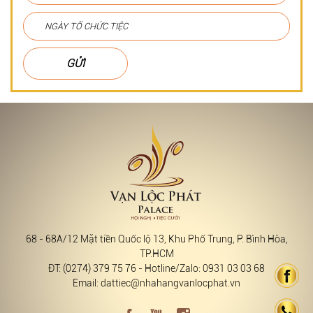
GỬI
68 - 68A/12 Mặt tiền Quốc lộ 13, Khu Phố Trung, P. Bình Hòa,
TP.HCM
ĐT: (0274) 379 75 76 - Hotline/Zalo: 0931 03 03 68
Email: dattiec@nhahangvanlocphat.vn