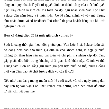
lòng của quý khách là yếu tố quyết định sự thành công của một buổi yến 
tiệc. Đây chính là kim chỉ mà toàn bộ đội ngũ nhân viên Vạn Lộc Phát 
Palace đều nằm lòng và thực hiện. Có lẽ cũng chính vì vậy mà Trung 
tâm nhận được vô số feedback “có cánh” từ phía khách hàng sau khi trải 
nghiệm dịch vụ.
Hơn cả đẳng cấp, đó là mức giá dịch vụ hợp lý 
Suốt khoảng thời gian hoạt động vừa qua, Vạn Lộc Phát Palace luôn cân 
đo đong đếm sao cho mức giá đưa ra cho khách hàng là hợp lý nhất. 
Chúng tôi thấu hiểu sâu sắc bài toán về chi phí mà nhiều cặp đôi đang 
gặp phải, đặc biệt trong khoảng thời gian khó khăn này. Chính vì thế, 
Trung tâm luôn cố gắng giữ mức giá phù hợp nhất có thể, nhưng đồng 
thời vẫn đảm bảo về chất lượng dịch vụ của lễ cưới.
Nếu như bạn đang mong muốn một lễ cưới tuyệt vời cho ngày trọng đại, 
hãy liên hệ với Vạn Lộc Phát Palace qua những kênh bên dưới để được 
tư vấn chi tiết bạn nhé.
-----