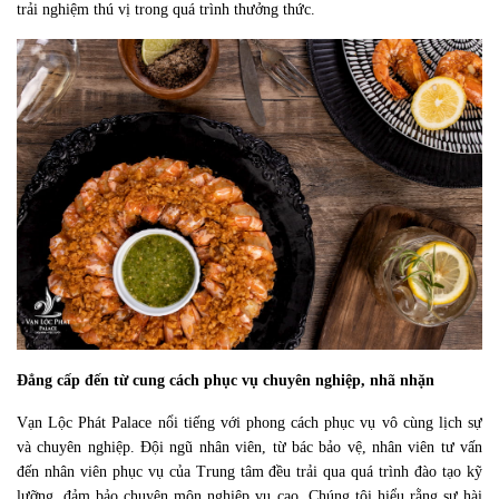
trải nghiệm thú vị trong quá trình thưởng thức. 
Đẳng cấp đến từ cung cách phục vụ chuyên nghiệp, nhã nhặn
Vạn Lộc Phát Palace nổi tiếng với phong cách phục vụ vô cùng lịch sự 
và chuyên nghiệp. Đội ngũ nhân viên, từ bác bảo vệ, nhân viên tư vấn 
đến nhân viên phục vụ của Trung tâm đều trải qua quá trình đào tạo kỹ 
lưỡng, đảm bảo chuyên môn nghiệp vụ cao. Chúng tôi hiểu rằng sự hài 