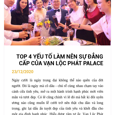
TOP 4 YẾU TỐ LÀM NÊN SỰ ĐẲNG
CẤP CỦA VẠN LỘC PHÁT PALACE
23/12/2020
Ngày cưới là ngày trọng đại không thể nào quên của đời 
người. Đó là ngày mà cô dâu - chú rể cùng nhau chạm tay vào 
cánh cửa tình yêu, mở ra một hành trình hạnh phúc mới viên 
mãn và tươi đẹp. Có lẽ cũng chính vì lẽ đó mà bất kì đôi uyên 
ương nào cũng muốn lễ cưới trở nên thật chu đáo và long 
trọng, ghi lại dấu ấn tuyệt đẹp của tình yêu và khởi đầu cho 
một gia đình hạnh phúc. Hiểu được tâm tư ấy, Vạn Lộc Phát 