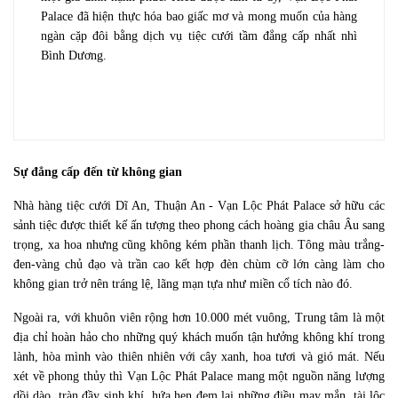
Palace đã hiện thực hóa bao giấc mơ và mong muốn của hàng 
ngàn cặp đôi bằng dịch vụ tiệc cưới tầm đẳng cấp nhất nhì 
Bình Dương.
Sự đẳng cấp đến từ không gian
Nhà hàng tiệc cưới Dĩ An, Thuận An - Vạn Lộc Phát Palace sở hữu các 
sảnh tiệc được thiết kế ấn tượng theo phong cách hoàng gia châu Âu sang 
trọng, xa hoa nhưng cũng không kém phần thanh lịch. Tông màu trắng-
đen-vàng chủ đạo và trần cao kết hợp đèn chùm cỡ lớn càng làm cho 
không gian trở nên tráng lệ, lãng mạn tựa như miền cổ tích nào đó.
Ngoài ra, với khuôn viên rộng hơn 10.000 mét vuông, Trung tâm là một 
địa chỉ hoàn hảo cho những quý khách muốn tận hưởng không khí trong 
lành, hòa mình vào thiên nhiên với cây xanh, hoa tươi và gió mát. Nếu 
xét về phong thủy thì Vạn Lộc Phát Palace mang một nguồn năng lượng 
dồi dào, tràn đầy sinh khí, hứa hẹn đem lại những điều may mắn, tài lộc 