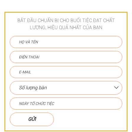
BẮT ĐẦU CHUẨN BỊ CHO BUỔI TIỆC ĐẠT CHẤT
LƯỢNG, HIỆU QUẢ NHẤT CỦA BẠN
GỬI