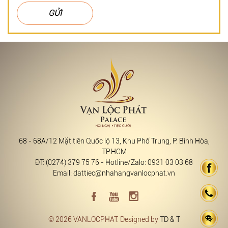
GỬI
68 - 68A/12 Mặt tiền Quốc lộ 13, Khu Phố Trung, P. Bình Hòa,
TP.HCM
ĐT: (0274) 379 75 76 - Hotline/Zalo: 0931 03 03 68
Email: dattiec@nhahangvanlocphat.vn
© 2026 VANLOCPHAT. Designed by
TD & T