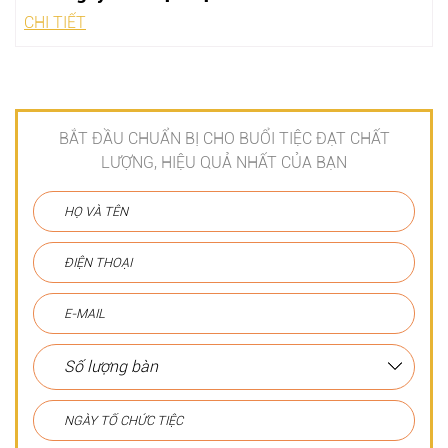
CHI TIẾT
BẮT ĐẦU CHUẨN BỊ CHO BUỔI TIỆC ĐẠT CHẤT
LƯỢNG, HIỆU QUẢ NHẤT CỦA BẠN