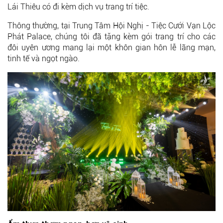
Lái Thiêu có đi kèm dịch vụ trang trí tiệc.
Thông thường, tại Trung Tâm Hội Nghị - Tiệc Cưới Vạn Lộc
Phát Palace, chúng tôi đã tặng kèm gói trang trí cho các
đôi uyên ương mang lại một khôn gian hôn lễ lãng mạn,
tinh tế và ngọt ngào.