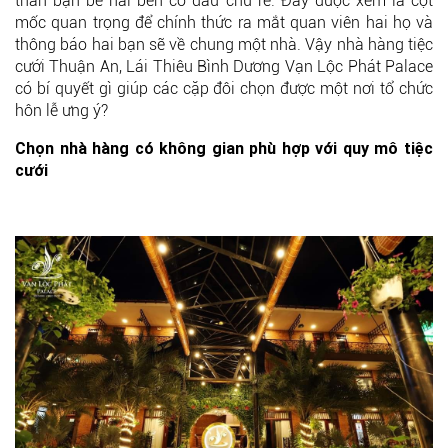
thân bạn bè hai bên cô dâu chú rể. Đây được xem là cột
mốc quan trọng để chính thức ra mắt quan viên hai họ và
thông báo hai bạn sẽ về chung một nhà. Vậy nhà hàng tiệc
cưới Thuận An, Lái Thiêu Bình Dương Vạn Lộc Phát Palace
có bí quyết gì giúp các cặp đôi chọn được một nơi tổ chức
hôn lễ ưng ý?
Chọn nhà hàng có không gian phù hợp với quy mô tiệc
cưới