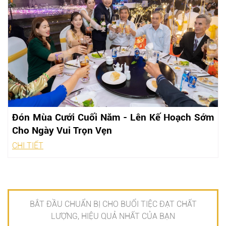
Đón Mùa Cưới Cuối Năm - Lên Kế Hoạch Sớm
Cho Ngày Vui Trọn Vẹn
CHI TIẾT
BẮT ĐẦU CHUẨN BỊ CHO BUỔI TIỆC ĐẠT CHẤT
LƯỢNG, HIỆU QUẢ NHẤT CỦA BẠN