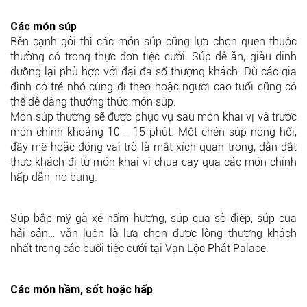
Các món súp
Bên cạnh gỏi thì các món súp cũng lựa chọn quen thuộc
thường có trong thực đơn tiệc cưới. Súp dễ ăn, giàu dinh
dưỡng lại phù hợp với đại đa số thượng khách. Dù các gia
đình có trẻ nhỏ cùng đi theo hoặc người cao tuổi cũng có
thể dễ dàng thưởng thức món súp.
Món súp thường sẽ được phục vụ sau món khai vị và trước
món chính khoảng 10 - 15 phút. Một chén súp nóng hổi,
đầy mê hoặc đóng vai trò là mắt xích quan trọng, dẫn dắt
thực khách đi từ món khai vị chua cay qua các món chính
hấp dẫn, no bụng.
Súp bắp mỹ gà xé nấm hương, súp cua sò điệp, súp cua
hải sản… vẫn luôn là lựa chọn được lòng thượng khách
nhất trong các buổi tiệc cưới tại Vạn Lộc Phát Palace.
Các món hầm, sốt hoặc hấp