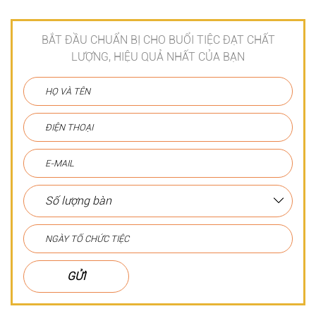
BẮT ĐẦU CHUẨN BỊ CHO BUỔI TIỆC ĐẠT CHẤT
LƯỢNG, HIỆU QUẢ NHẤT CỦA BẠN
GỬI