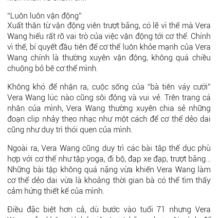
“Luôn luôn vận động”
Xuất thân từ vận động viên trượt băng, có lẽ vì thế mà Vera
Wang hiểu rất rõ vai trò của việc vận động tới cơ thể. Chính
vì thế, bí quyết đầu tiên để cơ thể luôn khỏe mạnh của Vera
Wang chính là thường xuyên vận động, không quá chiều
chuộng bỏ bê cơ thể mình.
Không khó để nhận ra, cuộc sống của “bà tiên váy cưới”
Vera Wang lúc nào cũng sôi động và vui vẻ. Trên trang cá
nhân của mình, Vera Wang thường xuyên chia sẻ những
đoạn clip nhảy theo nhạc như một cách để cơ thể dẻo dai
cũng như duy trì thói quen của mình.
Ngoài ra, Vera Wang cũng duy trì các bài tâp thể dục phù
hợp với cơ thể như tập yoga, đi bộ, đạp xe đạp, trượt băng…
Những bài tập không quá nặng vừa khiến Vera Wang làm
cơ thể dẻo dai vừa là khoảng thời gian bà có thể tìm thấy
cảm hứng thiết kế của mình.
Điều đặc biệt hơn cả, dù bước vào tuổi 71 nhưng Vera