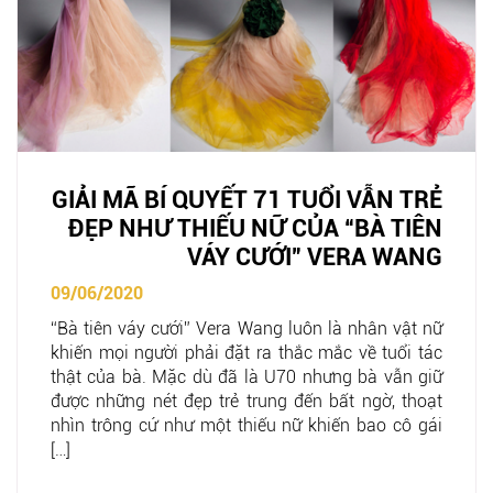
GIẢI MÃ BÍ QUYẾT 71 TUỔI VẪN TRẺ
ĐẸP NHƯ THIẾU NỮ CỦA “BÀ TIÊN
VÁY CƯỚI” VERA WANG
09/06/2020
“Bà tiên váy cưới” Vera Wang luôn là nhân vật nữ
khiến mọi người phải đặt ra thắc mắc về tuổi tác
thật của bà. Mặc dù đã là U70 nhưng bà vẫn giữ
được những nét đẹp trẻ trung đến bất ngờ, thoạt
nhìn trông cứ như một thiếu nữ khiến bao cô gái
[…]