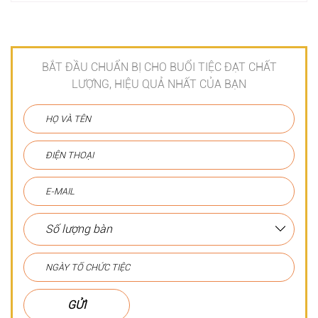
BẮT ĐẦU CHUẨN BỊ CHO BUỔI TIỆC ĐẠT CHẤT
LƯỢNG, HIỆU QUẢ NHẤT CỦA BẠN
GỬI