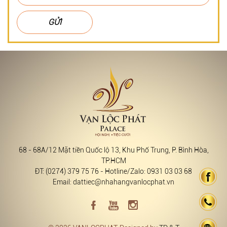
GỬI
68 - 68A/12 Mặt tiền Quốc lộ 13, Khu Phố Trung, P. Bình Hòa,
TP.HCM
ĐT: (0274) 379 75 76 - Hotline/Zalo: 0931 03 03 68
Email: dattiec@nhahangvanlocphat.vn