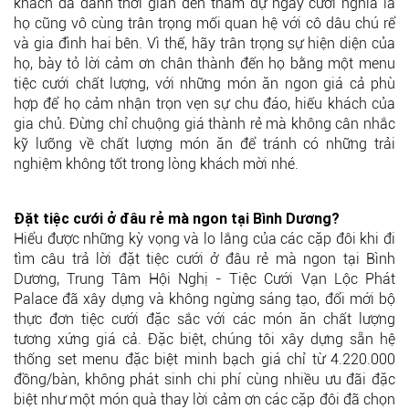
khách đã dành thời gian đến tham dự ngày cưới nghĩa là
họ cũng vô cùng trân trọng mối quan hệ với cô dâu chú rể
và gia đình hai bên. Vì thế, hãy trân trọng sự hiện diện của
họ, bày tỏ lời cảm ơn chân thành đến họ bằng một menu
tiệc cưới chất lượng, với những món ăn ngon giá cả phù
hợp để họ cảm nhận trọn vẹn sự chu đáo, hiếu khách của
gia chủ. Đừng chỉ chuộng giá thành rẻ mà không cân nhắc
kỹ lưỡng về chất lượng món ăn để tránh có những trải
nghiệm không tốt trong lòng khách mời nhé.
Đặt tiệc cưới ở đâu rẻ mà ngon tại Bình Dương?
Hiểu được những kỳ vọng và lo lắng của các cặp đôi khi đi
tìm câu trả lời đặt tiệc cưới ở đâu rẻ mà ngon tại Bình
Dương, Trung Tâm Hội Nghị - Tiệc Cưới Vạn Lộc Phát
Palace đã xây dựng và không ngừng sáng tạo, đổi mới bộ
thực đơn tiệc cưới đặc sắc với các món ăn chất lượng
tương xứng giá cả. Đặc biệt, chúng tôi xây dựng sẵn hệ
thống set menu đặc biệt minh bạch giá chỉ từ 4.220.000
đồng/bàn, không phát sinh chi phí cùng nhiều ưu đãi đặc
biệt như một món quà thay lời cảm ơn các cặp đôi đã chọn