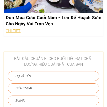
Đón Mùa Cưới Cuối Năm - Lên Kế Hoạch Sớm
Cho Ngày Vui Trọn Vẹn
CHI TIẾT
BẮT ĐẦU CHUẨN BỊ CHO BUỔI TIỆC ĐẠT CHẤT
LƯỢNG, HIỆU QUẢ NHẤT CỦA BẠN