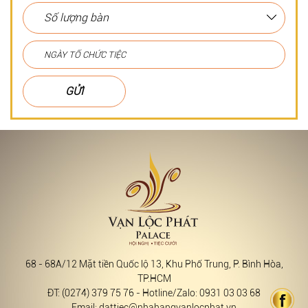
GỬI
68 - 68A/12 Mặt tiền Quốc lộ 13, Khu Phố Trung, P. Bình Hòa,
TP.HCM
ĐT: (0274) 379 75 76 - Hotline/Zalo: 0931 03 03 68
Email: dattiec@nhahangvanlocphat.vn