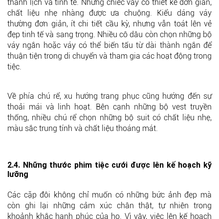
thanh lịch và tinh tế. Những chiếc váy có thiết kế đơn giản,
chất liệu nhẹ nhàng được ưa chuộng. Kiểu dáng váy
thường đơn giản, ít chi tiết cầu kỳ, nhưng vẫn toát lên vẻ
đẹp tinh tế và sang trọng. Nhiều cô dâu còn chọn những bộ
váy ngắn hoặc váy có thể biến tấu từ dài thành ngắn để
thuận tiện trong di chuyển và tham gia các hoạt động trong
tiệc.
Về phía chú rể, xu hướng trang phục cũng hướng đến sự
thoải mái và linh hoạt. Bên cạnh những bộ vest truyền
thống, nhiều chú rể chọn những bộ suit có chất liệu nhẹ,
màu sắc trung tính và chất liệu thoáng mát.
2.4. Những thước phim tiệc cưới được lên kế hoạch kỹ
lưỡng
Các cặp đôi không chỉ muốn có những bức ảnh đẹp mà
còn ghi lại những cảm xúc chân thật, tự nhiên trong
khoảnh khắc hạnh phúc của họ. Vì vậy, việc lên kế hoạch