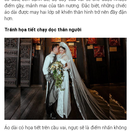
điểm gầy, mảnh mai của tân nương. Đặc biệt, những chiếc
áo dài được may hai lớp sẽ khiến thân hình trở nên đầy đặn
hơn.
Tránh họa tiết chạy dọc thân người
Áo dài có họa tiết trên cầu vai, ngực sẽ là điểm nhấn không