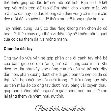
thể thiếu giúp cô dâu trở nên nổi bật hơn. Bạn có thể kết
hợp với mấn tròn để tạo điểm nhấn cho khuôn mặt. Với
mẫu áo dài này, cô dâu không cần diện vòng cổ mà chỉ cần
đeo một đôi khuyên tai để thêm rạng rỡ trong ngày ăn hỏi.
Tuy nhiên, cũng lưu ý cô dâu rằng không nên chọn áo có
họa tiết thêu chạy dọc thân vì điều này sẽ khiến thân người
của cô dâu thêm dài và mỏng manh.
Chọn áo dài tay
Ống tay áo vừa vặn sẽ góp phần che đi cánh tay nhỏ bé
của bạn, giúp cô dâu “ăn gian” cân nặng của mình. Khi
diện áo dài như vậy, vóc dáng của cô dâu sẽ trở nên đầy
đặn hơn, phần xương được che đi giúp bạn trở nên có da có
thịt. Nếu bạn diện áo dài cưới trong tiết trời nóng nực, hãy
ưu tiên mẫu áo có ống tay được may bằng vải xuyên thấu,
giúp bạn không phải chịu cảm giác nóng nực mà chiếc áo
lại tăng thêm vẻ mềm mại, nữ tính.