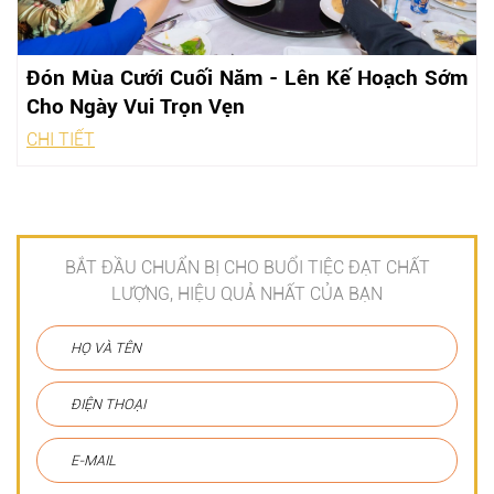
Đón Mùa Cưới Cuối Năm - Lên Kế Hoạch Sớm
Cho Ngày Vui Trọn Vẹn
CHI TIẾT
BẮT ĐẦU CHUẨN BỊ CHO BUỔI TIỆC ĐẠT CHẤT
LƯỢNG, HIỆU QUẢ NHẤT CỦA BẠN