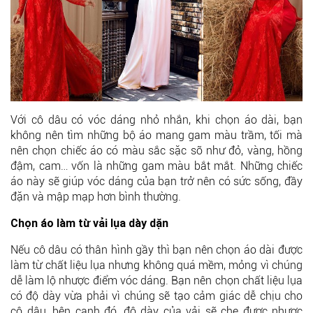
Với cô dâu có vóc dáng nhỏ nhắn, khi chọn áo dài, bạn
không nên tìm những bộ áo mang gam màu trầm, tối mà
nên chọn chiếc áo có màu sắc sặc sỡ như đỏ, vàng, hồng
đậm, cam… vốn là những gam màu bắt mắt. Những chiếc
áo này sẽ giúp vóc dáng của bạn trở nên có sức sống, đầy
đặn và mập mạp hơn bình thường.
Chọn áo làm từ vải lụa dày dặn
Nếu cô dâu có thân hình gầy thì bạn nên chọn áo dài được
làm từ chất liệu lụa nhưng không quá mềm, mỏng vì chúng
dễ làm lộ nhược điểm vóc dáng. Bạn nên chọn chất liệu lụa
có độ dày vừa phải vì chúng sẽ tạo cảm giác dễ chịu cho
cô dâu, bên cạnh đó, độ dày của vải sẽ che được nhược