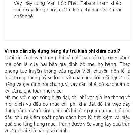
Vậy hãy cùng Vạn Lộc Phát Palace tham khảo
cách xây dựng bảng dự trù kinh phí đám cưới mới
nhất nhé!
Vì sao cần xây dựng bảng dự trù kinh phí đám cưới?
Cưới xin là chuyện trọng đại của chỉ của các đôi uyên ương
mà còn là của hai bên gia đình bố mẹ, họ hàng. Theo
phong tục truyền thống của người Việt, chuyện hôn lễ là
một trong những hỷ sự lớn nhất của cuộc đời mỗi người nói
riêng và gia đình nói chung, vì vậy cần phải có sự chuẩn bị
kỹ lưỡng chu toàn mọi việc.
Nhưng với cuộc sống hiện đại, chi phí vật giá leo thang và
mọi dịch vụ đều có mức chi phí khá đắt đỏ thì việc xây
dựng bảng dự trù kinh phí cưới lại càng quan trọng, giúp cô
dâu chú rể kiểm soát ngân sách hợp lý, tiết kiệm và hiệu
quả cho từng hạng mục. Tránh được việc vung tay quá trán
vượt ngoài khả năng tài chính.