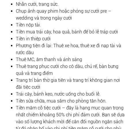
Nhẫn cưới, trang sức.
Chụp ảnh quay phim hoặc phóng sự cưới pre –
wedding và trong ngày cưới
Tiền nộp tài.
Tiền mua trái cây, hoa quả, bánh để bỏ lễ tráp cưới
Tiền in thiệp cưới
Phương tiện đi lại: Thuê xe hoa, thuê xe đi nạp tài và
rước dâu
Thuê MC, âm thanh và ánh sáng
Thuê trang phục cưới cho cô dâu, chú rể, bàn bưng
quả và trang điểm
Trang trí bàn thờ gia tiên và trang trí không gian nơi
đãi tiệc cưới
Trái cây, bánh kẹo, nước uống cho buổi lễ.
Tiền sửa chữa, mua sắm cho phòng tân hôn.
Tiền mâm cỗ tiệc cưới – đây là hạng mục quan trọng
nhất chiếm khoảng 50% chi phí đám cưới. Bạn sẽ dựa
vào số lượng khách mời để cân đối nguồn ngân sách
từ đó phân bổ vào chi phí tiền mâm cỗ cưới cho phù