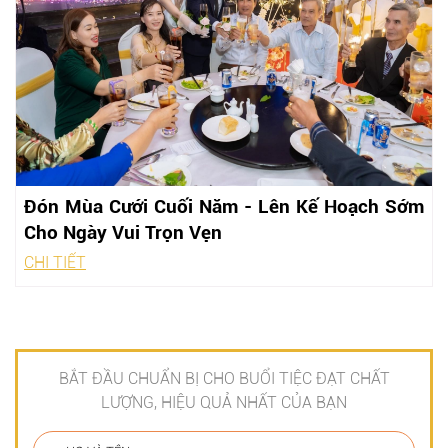
Đón Mùa Cưới Cuối Năm - Lên Kế Hoạch Sớm
Cho Ngày Vui Trọn Vẹn
CHI TIẾT
BẮT ĐẦU CHUẨN BỊ CHO BUỔI TIỆC ĐẠT CHẤT
LƯỢNG, HIỆU QUẢ NHẤT CỦA BẠN