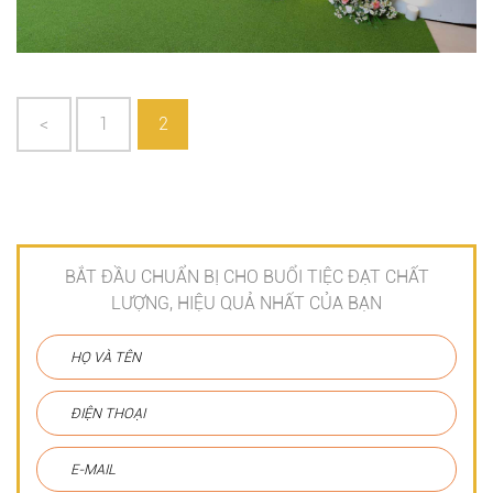
<
1
2
BẮT ĐẦU CHUẨN BỊ CHO BUỔI TIỆC ĐẠT CHẤT
LƯỢNG, HIỆU QUẢ NHẤT CỦA BẠN