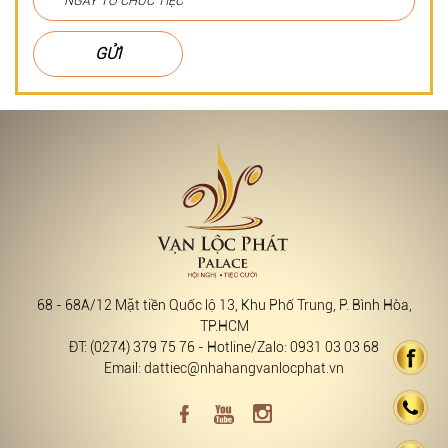
GỬI
68 - 68A/12 Mặt tiền Quốc lộ 13, Khu Phố Trung, P. Bình Hòa,
TP.HCM
ĐT: (0274) 379 75 76 - Hotline/Zalo: 0931 03 03 68
Email: dattiec@nhahangvanlocphat.vn