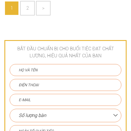
1
2
>
BẮT ĐẦU CHUẨN BỊ CHO BUỔI TIỆC ĐẠT CHẤT
LƯỢNG, HIỆU QUẢ NHẤT CỦA BẠN