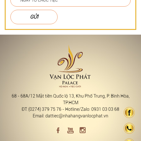
GỬI
68 - 68A/12 Mặt tiền Quốc lộ 13, Khu Phố Trung, P. Bình Hòa,
TP.HCM
ĐT: (0274) 379 75 76 - Hotline/Zalo: 0931 03 03 68
Email: dattiec@nhahangvanlocphat.vn