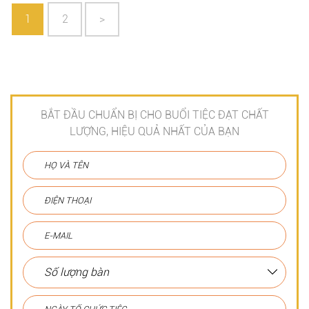
1
2
>
BẮT ĐẦU CHUẨN BỊ CHO BUỔI TIỆC ĐẠT CHẤT
LƯỢNG, HIỆU QUẢ NHẤT CỦA BẠN