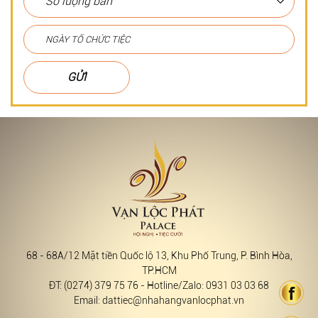
GỬI
68 - 68A/12 Mặt tiền Quốc lộ 13, Khu Phố Trung, P. Bình Hòa,
TP.HCM
ĐT: (0274) 379 75 76 - Hotline/Zalo: 0931 03 03 68
Email: dattiec@nhahangvanlocphat.vn