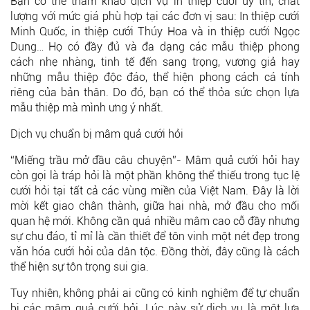
Bạn có thể tham khảo dịch vụ in thiệp cưới uy tín, chất
lượng với mức giá phù hợp tại các đơn vị sau: In thiệp cưới
Minh Quốc, in thiệp cưới Thúy Hoa và in thiệp cưới Ngọc
Dung… Họ có đầy đủ và đa dạng các mẫu thiệp phong
cách nhẹ nhàng, tinh tế đến sang trọng, vương giả hay
những mẫu thiệp độc đáo, thể hiện phong cách cá tính
riêng của bản thân. Do đó, bạn có thể thỏa sức chọn lựa
mẫu thiệp mà mình ưng ý nhất.
Dịch vụ chuẩn bị mâm quả cưới hỏi
“Miếng trầu mở đầu câu chuyện”- Mâm quả cưới hỏi hay
còn gọi là tráp hỏi là một phần không thể thiếu trong tục lệ
cưới hỏi tại tất cả các vùng miền của Việt Nam. Đây là lời
mời kết giao chân thành, giữa hai nhà, mở đầu cho mối
quan hệ mới. Không cần quá nhiều mâm cao cỗ đầy nhưng
sự chu đáo, tỉ mỉ là cần thiết để tôn vinh một nét đẹp trong
văn hóa cưới hỏi của dân tộc. Đồng thời, đây cũng là cách
thể hiện sự tôn trọng sui gia.
Tuy nhiên, không phải ai cũng có kinh nghiệm để tự chuẩn
bị các mâm quả cưới hỏi. Lúc này sử dịch vụ là một lựa