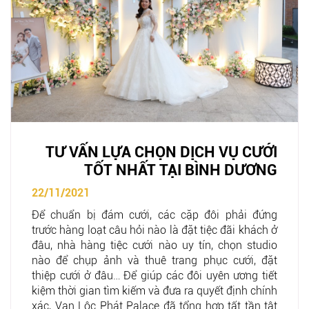
TƯ VẤN LỰA CHỌN DỊCH VỤ CƯỚI
TỐT NHẤT TẠI BÌNH DƯƠNG
22/11/2021
Để chuẩn bị đám cưới, các cặp đôi phải đứng
trước hàng loạt câu hỏi nào là đặt tiệc đãi khách ở
đâu, nhà hàng tiệc cưới nào uy tín, chọn studio
nào để chụp ảnh và thuê trang phục cưới, đặt
thiệp cưới ở đâu… Để giúp các đôi uyên ương tiết
kiệm thời gian tìm kiếm và đưa ra quyết định chính
xác, Vạn Lộc Phát Palace đã tổng hợp tất tần tật