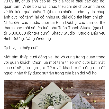
vụ uy tín, chụp ảnh đẹp lại có giá tốt là điều các cặp đôi
quan tâm. Vì để bỏ ra vài chục triệu chỉ để chụp ảnh thì có
vẻ tốn kém quá nhiều. Thật ra, có nhiều studio uy tín, chụp
ảnh cực “có tâm” lại có nhiều ưu đãi giúp tiết kiệm chi phí.
Nhắc đến các studio cưới tại Bình Dương, các bạn có thể
tham khảo một số tên tuổi như Toàn Thanh Studio (giá chỉ
từ 6.000.000 đồng/album), Shady Studio , Studio Dấu yêu
Bình Dương, Nắng Wedding.
Dịch vụ in thiệp cưới
Một tấm thiệp cưới đóng vai trò vô cùng trong quan trọng
với quan khách. Chọn lựa một tấm thiệp mời cưới bắt mắt,
lịch sự sẽ giúp bạn ghi điểm với khách mời cũng như để
người nhận thấy được sự trân trọng của bạn đối với họ.