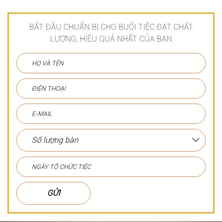
BẮT ĐẦU CHUẨN BỊ CHO BUỔI TIỆC ĐẠT CHẤT
LƯỢNG, HIỆU QUẢ NHẤT CỦA BẠN
GỬI