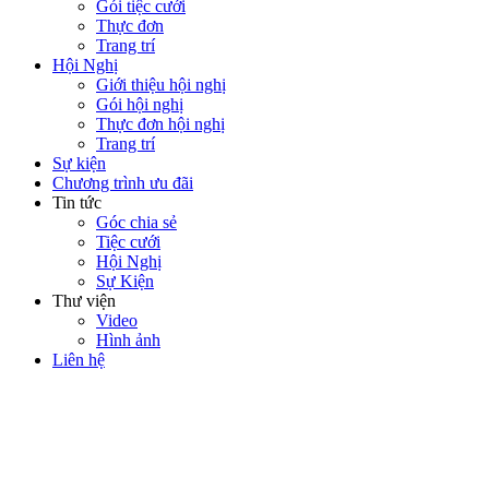
Gói tiệc cưới
Thực đơn
Trang trí
Hội Nghị
Giới thiệu hội nghị
Gói hội nghị
Thực đơn hội nghị
Trang trí
Sự kiện
Chương trình ưu đãi
Tin tức
Góc chia sẻ
Tiệc cưới
Hội Nghị
Sự Kiện
Thư viện
Video
Hình ảnh
Liên hệ