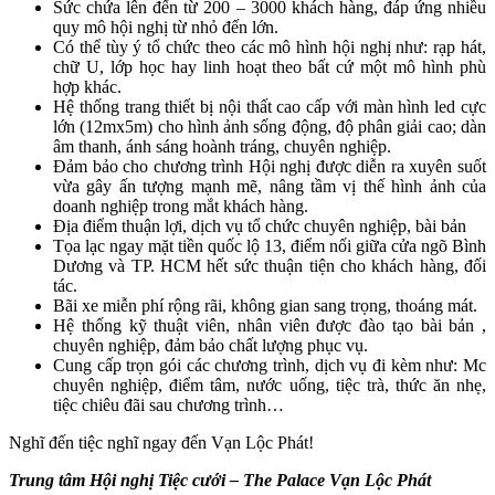
Sức chứa lên đến từ 200 – 3000 khách hàng, đáp ứng nhiều
quy mô hội nghị từ nhỏ đến lớn.
Có thể tùy ý tổ chức theo các mô hình hội nghị như: rạp hát,
chữ U, lớp học hay linh hoạt theo bất cứ một mô hình phù
hợp khác.
Hệ thống trang thiết bị nội thất cao cấp với màn hình led cực
lớn (12mx5m) cho hình ảnh sống động, độ phân giải cao; dàn
âm thanh, ánh sáng hoành tráng, chuyên nghiệp.
Đảm bảo cho chương trình Hội nghị được diễn ra xuyên suốt
vừa gây ấn tượng mạnh mẽ, nâng tầm vị thế hình ảnh của
doanh nghiệp trong mắt khách hàng.
Địa điểm thuận lợi, dịch vụ tổ chức chuyên nghiệp, bài bản
Tọa lạc ngay mặt tiền quốc lộ 13, điểm nối giữa cửa ngõ Bình
Dương và TP. HCM hết sức thuận tiện cho khách hàng, đối
tác.
Bãi xe miễn phí rộng rãi, không gian sang trọng, thoáng mát.
Hệ thống kỹ thuật viên, nhân viên được đào tạo bài bản ,
chuyên nghiệp, đảm bảo chất lượng phục vụ.
Cung cấp trọn gói các chương trình, dịch vụ đi kèm như: Mc
chuyên nghiệp, điểm tâm, nước uống, tiệc trà, thức ăn nhẹ,
tiệc chiêu đãi sau chương trình…
Nghĩ đến tiệc nghĩ ngay đến Vạn Lộc Phát!
Trung tâm Hội nghị Tiệc cưới – The Palace Vạn Lộc Phát