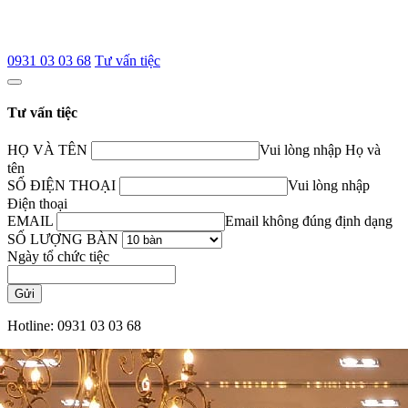
0931 03 03 68
Tư vấn tiệc
Tư vấn tiệc
HỌ VÀ TÊN
Vui lòng nhập Họ và
tên
SỐ ĐIỆN THOẠI
Vui lòng nhập
Điện thoại
EMAIL
Email không đúng định dạng
SỐ LƯỢNG BÀN
Ngày tổ chức tiệc
Gửi
Hotline: 0931 03 03 68