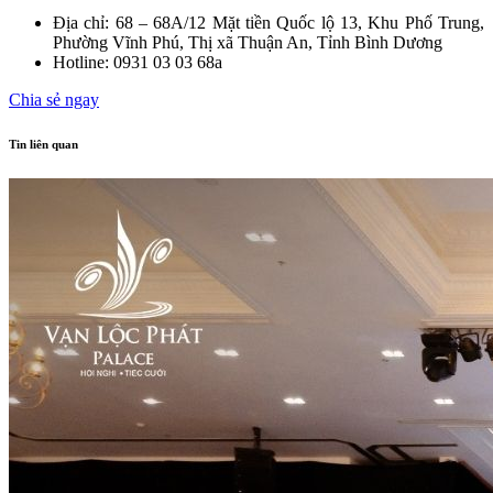
Địa chỉ: 68 – 68A/12 Mặt tiền Quốc lộ 13, Khu Phố Trung,
Phường Vĩnh Phú, Thị xã Thuận An, Tỉnh Bình Dương
Hotline: 0931 03 03 68a
Chia sẻ ngay
Tin liên quan