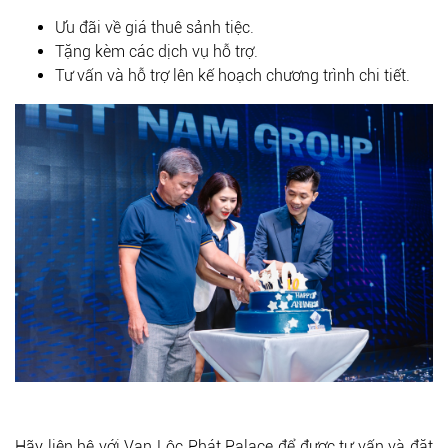
Ưu đãi về giá thuê sảnh tiệc.
Tặng kèm các dịch vụ hỗ trợ.
Tư vấn và hỗ trợ lên kế hoạch chương trình chi tiết.
Hãy liên hệ với
Vạn Lộc Phát Palace
để được tư vấn và đặt