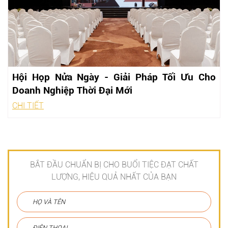
Hội Họp Nửa Ngày - Giải Pháp Tối Ưu Cho
Doanh Nghiệp Thời Đại Mới
CHI TIẾT
BẮT ĐẦU CHUẨN BỊ CHO BUỔI TIỆC ĐẠT CHẤT
LƯỢNG, HIỆU QUẢ NHẤT CỦA BẠN