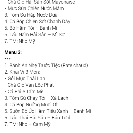
- Chả Giò Hải Sản Sốt Mayonaise
- Mực Sữa Chiên Nước Mắm
3. Tôm Sú Hấp Nước Dừa
4. Cá Bớp Chiên Sốt Chanh Dây
5. Bò Hầm Tỏi – Bánh Mì
6. Lẩu Nấm Hải Sản – Mì Sợi
7. TM: Nho Mỹ
Menu 3:
***
1. Bánh Ăn Nhẹ Trước Tiệc (Pate chaud)
2. Khai Vị 3 Món:
- Gỏi Mực Thái Lan
- Chả Giò Vạn Lộc Phát
- Cá Phile Tẩm Mè
3. Tôm Sú Cháy Tỏi – Xà Lách
4. Cá Bớp Nướng Muối Ớt
5. Sườn Bò Úc Hầm Tiêu Xanh – Bánh Mì
6. Lẩu Thái Hải Sản – Bún Tươi
7. TM: Nho – Cam Mỹ