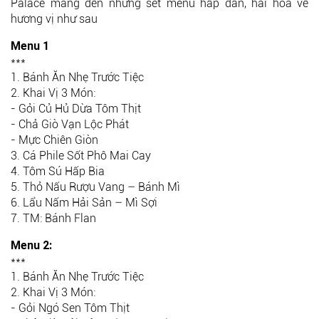
Palace mang đến những set menu hấp dẫn, hài hòa về
hương vị như sau
Menu 1
***
1. Bánh Ăn Nhẹ Trước Tiệc
2. Khai Vị 3 Món:
- Gỏi Củ Hủ Dừa Tôm Thịt
- Chả Giò Vạn Lộc Phát
- Mực Chiên Giòn
3. Cá Phile Sốt Phô Mai Cay
4. Tôm Sú Hấp Bia
5. Thỏ Nấu Rượu Vang – Bánh Mì
6. Lẩu Nấm Hải Sản – Mì Sợi
7. TM: Bánh Flan
Menu 2:
***
1. Bánh Ăn Nhẹ Trước Tiệc
2. Khai Vị 3 Món:
- Gỏi Ngó Sen Tôm Thịt