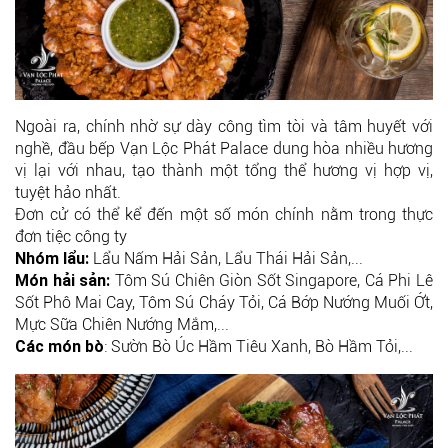
Ngoài ra, chính nhờ sự dày công tìm tòi và tâm huyết với
nghề, đầu bếp Vạn Lộc Phát Palace dung hòa nhiều hương
vị lại với nhau, tạo thành một tổng thể hương vị hợp vị,
tuyệt hảo nhất.
Đơn cử có thể kể đến một số món chính nằm trong thực
đơn tiệc công ty
Nhóm lẩu:
Lẩu Nấm Hải Sản, Lẩu Thái Hải Sản,...
Món hải sản:
Tôm Sú Chiên Giòn Sốt Singapore, Cá Phi Lê
Sốt Phô Mai Cay, Tôm Sú Cháy Tỏi, Cá Bớp Nướng Muối Ớt,
Mực Sữa Chiên Nướng Mắm,...
Các món bò
: Sườn Bò Úc Hầm Tiêu Xanh, Bò Hầm Tỏi,...