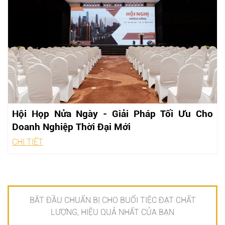
Hội Họp Nửa Ngày - Giải Pháp Tối Ưu Cho
Doanh Nghiệp Thời Đại Mới
CHI TIẾT
BẮT ĐẦU CHUẨN BỊ CHO BUỔI TIỆC ĐẠT CHẤT
LƯỢNG, HIỆU QUẢ NHẤT CỦA BẠN