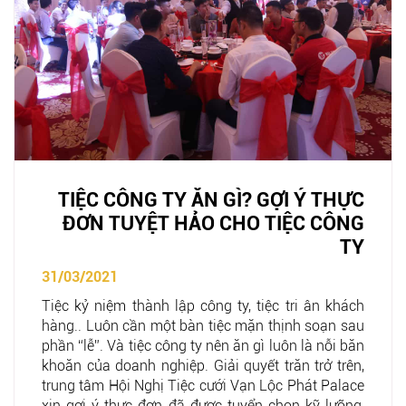
TIỆC CÔNG TY ĂN GÌ? GỢI Ý THỰC
ĐƠN TUYỆT HẢO CHO TIỆC CÔNG
TY
31/03/2021
Tiệc kỷ niệm thành lập công ty, tiệc tri ân khách
hàng.. Luôn cần một bàn tiệc mặn thịnh soạn sau
phần “lễ”. Và tiệc công ty nên ăn gì luôn là nỗi băn
khoăn của doanh nghiệp. Giải quyết trăn trở trên,
trung tâm Hội Nghị Tiệc cưới Vạn Lộc Phát Palace
xin gợi ý thực đơn đã được tuyển chọn kỹ lưỡng,