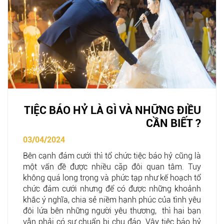
TIỆC BÁO HỶ LÀ GÌ VÀ NHỮNG ĐIỀU
CẦN BIẾT ?
03/04/2024
Bên cạnh đám cưới thì tổ chức tiệc báo hỷ cũng là
một vấn đề được nhiều cặp đôi quan tâm. Tuy
không quá long trọng và phức tạp như kế hoạch tổ
chức đám cưới nhưng để có được những khoảnh
khắc ý nghĩa, chia sẻ niềm hạnh phúc của tình yêu
đôi lứa bên những người yêu thương, thì hai bạn
vẫn phải có sự chuẩn bị chu đáo. Vậy tiệc báo hỷ