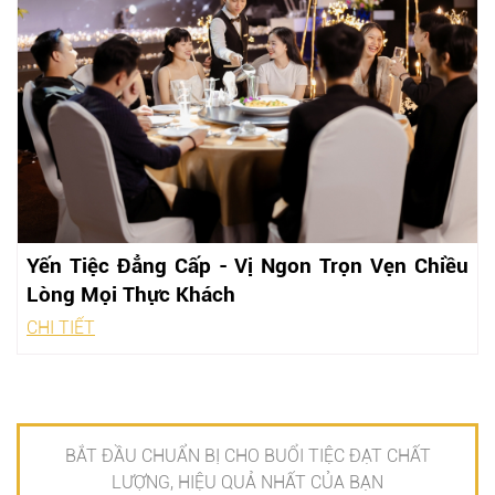
Yến Tiệc Đẳng Cấp - Vị Ngon Trọn Vẹn Chiều
Lòng Mọi Thực Khách
CHI TIẾT
BẮT ĐẦU CHUẨN BỊ CHO BUỔI TIỆC ĐẠT CHẤT
LƯỢNG, HIỆU QUẢ NHẤT CỦA BẠN