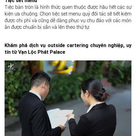
Tiệc set menu
Tiệc bàn tròn là hình thức quen thuộc được hầu hết các sự
kiện ưa chuộng. Chọn tiệc set menu quý đối tác sẽ tiết kiệm
được chi phí và cũng dễ dàng phục vụ chu đáo với các món
ăn được chuẩn bị sẵn và lên theo thứ tự.
Khám phá dịch vụ outside cartering chuyên nghiệp, uy
tín từ Vạn Lộc Phát Palace