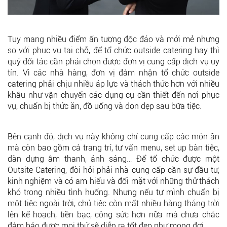
Tuy mang nhiều điểm ấn tượng độc đáo và mới mẻ nhưng
so với phục vụ tại chỗ, để tổ chức outside catering hay thì
quý đối tác cần phải chọn được đơn vị cung cấp dịch vụ uy
tín. Vì các nhà hàng, đơn vị đảm nhận tổ chức outside
catering phải chịu nhiều áp lực và thách thức hơn với nhiều
khâu như vận chuyển các dụng cụ cần thiết đến nơi phục
vụ, chuẩn bị thức ăn, đồ uống và dọn dẹp sau bữa tiệc.
Bên cạnh đó, dịch vụ này không chỉ cung cấp các món ăn
mà còn bao gồm cả trang trí, tư vấn menu, set up bàn tiệc,
dàn dựng âm thanh, ánh sáng… Để tổ chức được một
Outsite Catering, đòi hỏi phải nhà cung cấp cần sự đầu tư,
kinh nghiệm và có am hiểu và đối mặt với những thử thách
khó trong nhiều tình huống. Nhưng nếu tự mình chuẩn bị
một tiệc ngoài trời, chủ tiệc còn mất nhiều hàng tháng trời
lên kế hoạch, tiền bạc, công sức hơn nữa mà chưa chắc
đảm bảo được mọi thứ sẽ diễn ra tốt đẹp như mong đợi.