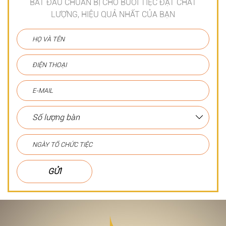
BẮT ĐẦU CHUẨN BỊ CHO BUỔI TIỆC ĐẠT CHẤT
LƯỢNG, HIỆU QUẢ NHẤT CỦA BẠN
GỬI