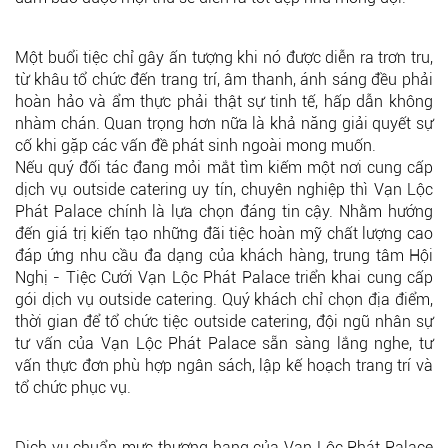
Một buổi tiệc chỉ gây ấn tượng khi nó được diễn ra trơn tru,
từ khâu tổ chức đến trang trí, âm thanh, ánh sáng đều phải
hoàn hảo và ẩm thực phải thật sự tinh tế, hấp dẫn không
nhàm chán. Quan trọng hơn nữa là khả năng giải quyết sự
cố khi gặp các vấn đề phát sinh ngoài mong muốn.
Nếu quý đối tác đang mỏi mắt tìm kiếm một nơi cung cấp
dịch vụ outside catering uy tín, chuyên nghiệp thì Vạn Lộc
Phát Palace chính là lựa chọn đáng tin cậy. Nhằm hướng
đến giá trị kiến tạo những đãi tiệc hoàn mỹ chất lượng cao
đáp ứng nhu cầu đa dạng của khách hàng, trung tâm Hội
Nghị - Tiệc Cưới Vạn Lộc Phát Palace triển khai cung cấp
gói dịch vụ outside catering. Quý khách chỉ chọn địa điểm,
thời gian để tổ chức tiệc outside catering, đội ngũ nhân sự
tư vấn của Vạn Lộc Phát Palace sẵn sàng lắng nghe, tư
vấn thực đơn phù hợp ngân sách, lập kế hoạch trang trí và
tổ chức phục vụ.
Dịch vụ chuẩn mực thượng hạng của Vạn Lộc Phát Palace