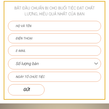
BẮT ĐẦU CHUẨN BỊ CHO BUỔI TIỆC ĐẠT CHẤT
LƯỢNG, HIỆU QUẢ NHẤT CỦA BẠN
GỬI