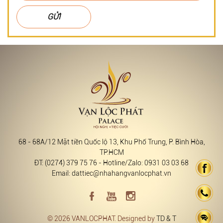
GỬI
68 - 68A/12 Mặt tiền Quốc lộ 13, Khu Phố Trung, P. Bình Hòa,
TP.HCM
ĐT: (0274) 379 75 76 - Hotline/Zalo: 0931 03 03 68
Email: dattiec@nhahangvanlocphat.vn
© 2026 VANLOCPHAT. Designed by
TD & T