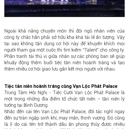
Ngoài khả năng chuyên môn thì đội ngũ nhân viên của
công ty chắc hẳn phải sở hữu kha khá tài lẻ ấn tượng. Vậy
tại sao không tận dụng cơ hội này để khuyến khích mọi
người tham gia một cuộc thi tìm kiếm “Talent” cho công ty.
Phần tranh tài thú vị giữa nhân sự các phòng ban sẽ giúp
khuấy động thêm buổi tiệc tân niên hoành tráng và tạo
thêm nhiều cơ hội giao lưu gắn kết mọi người với nhau.
Tiệc tân niên hoành tráng cùng Vạn Lộc Phát Palace
Trung Tâm Hội Nghị - Tiệc Cưới Vạn Lộc Phát Palace là
một trong những địa điểm tổ chức tất niên – tân niên lý
tưởng tại Bình Dương.
Nhắc đến cái tên Vạn Lộc Phát Palace, đối tác nghĩ ngay
đến sự tràn ngập sinh khí, may mắn, thịnh vượng. Đó cũng
là lí do cái tên trở thành dấu ấn phong thủy được nhiều