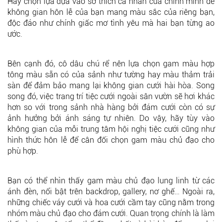
Hãy chọn lựa dựa vào sở thích cá nhân của chính mình để
không gian hôn lễ của bạn mang màu sắc của riêng bạn,
độc đáo như chính giấc mơ tình yêu mà hai bạn từng ao
ước.
Bên cạnh đó, cô dâu chú rể nên lựa chọn gam màu hợp
tông màu sẵn có của sảnh như tường hay màu thảm trải
sàn để đảm bảo mang lại không gian cưới hài hòa. Song
song đó, việc trang trí tiệc cưới ngoài sân vườn sẽ hơi khác
hơn so với trong sảnh nhà hàng bởi đám cưới còn có sự
ảnh hưởng bởi ánh sáng tự nhiên. Do vậy, hãy tùy vào
không gian của mỗi trung tâm hội nghị tiệc cưới cũng như
hình thức hôn lễ để cân đối chọn gam màu chủ đạo cho
phù hợp.
Bạn có thể nhìn thấy gam màu chủ đạo lung linh từ các
ánh đèn, nổi bật trên backdrop, gallery, nơ ghế… Ngoài ra,
những chiếc váy cưới và hoa cưới cầm tay cũng nằm trong
nhóm màu chủ đạo cho đám cưới. Quan trọng chính là làm