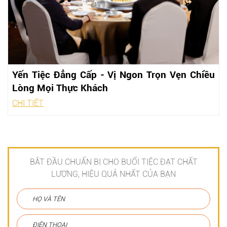
Yến Tiệc Đẳng Cấp - Vị Ngon Trọn Vẹn Chiều
Lòng Mọi Thực Khách
CHI TIẾT
BẮT ĐẦU CHUẨN BỊ CHO BUỔI TIỆC ĐẠT CHẤT
LƯỢNG, HIỆU QUẢ NHẤT CỦA BẠN