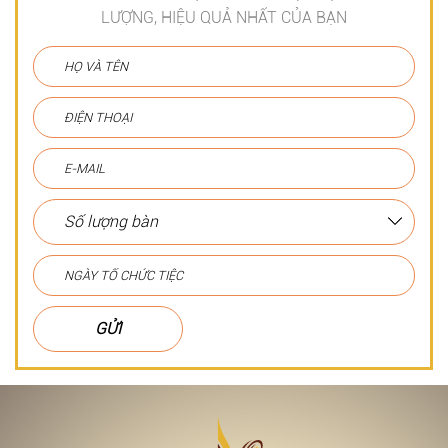
LƯỢNG, HIỆU QUẢ NHẤT CỦA BẠN
GỬI