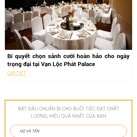
Bí quyết chọn sảnh cưới hoàn hảo cho ngày
trọng đại tại Vạn Lộc Phát Palace
CHI TIẾT
BẮT ĐẦU CHUẨN BỊ CHO BUỔI TIỆC ĐẠT CHẤT
LƯỢNG, HIỆU QUẢ NHẤT CỦA BẠN