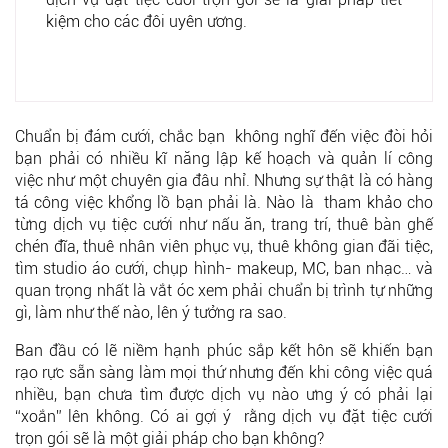
kiệm cho các đôi uyên ương.
Chuẩn bị đám cưới, chắc bạn không nghĩ đến việc đòi hỏi
bạn phải có nhiều kĩ năng lập kế hoạch và quản lí công
việc như một chuyên gia đâu nhỉ. Nhưng sự thật là có hàng
tá công việc khổng lồ bạn phải là. Nào là tham khảo cho
từng dịch vụ tiệc cưới như nấu ăn, trang trí, thuê bàn ghế
chén đĩa, thuê nhân viên phục vụ, thuê không gian đãi tiệc,
tìm studio áo cưới, chụp hình- makeup, MC, ban nhạc… và
quan trọng nhất là vắt óc xem phải chuẩn bị trình tự những
gì, làm như thế nào, lên ý tưởng ra sao.
Ban đầu có lẽ niềm hạnh phúc sắp kết hôn sẽ khiến bạn
rạo rực sẵn sàng làm mọi thứ nhưng đến khi công việc quá
nhiều, bạn chưa tìm được dịch vụ nào ưng ý có phải lại
“xoắn” lên không. Có ai gợi ý rằng dịch vụ đặt tiệc cưới
trọn gói sẽ là một giải pháp cho bạn không?