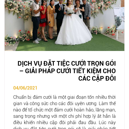
DỊCH VỤ ĐẶT TIỆC CƯỚI TRỌN GÓI
– GIẢI PHÁP CƯỚI TIẾT KIỆM CHO
CÁC CẶP ĐÔI
04/06/2021
Chuẩn bị đám cưới là một giai đoạn tốn nhiều thời
gian và công sức cho các đôi uyên ương. Làm thế
nào để tổ chức một đám cưới hoàn hảo, lãng mạn,
sang trọng nhưng với một chi phí hợp lý ắt hẳn là
điều khiến nhiều cặp đôi phải đau đầu. Lúc này
dịch vụ đặt tiệc cưới trọn gói sẽ là giải pháp tiết