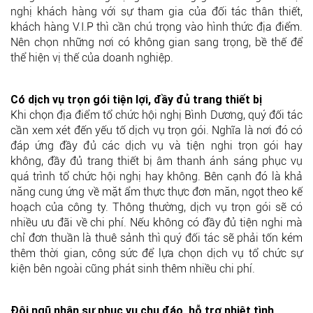
nghị khách hàng với sự tham gia của đối tác thân thiết,
khách hàng V.I.P thì cần chú trọng vào hình thức địa điểm.
Nên chọn những nơi có không gian sang trọng, bề thế để
thể hiện vị thế của doanh nghiệp.
Có dịch vụ trọn gói tiện lợi, đầy đủ trang thiết bị
Khi chọn địa điểm tổ chức hội nghị Bình Dương, quý đối tác
cần xem xét đến yếu tố dịch vụ trọn gói. Nghĩa là nơi đó có
đáp ứng đầy đủ các dịch vụ và tiện nghi trọn gói hay
không, đầy đủ trang thiết bị âm thanh ánh sáng phục vụ
quá trình tổ chức hội nghị hay không. Bên cạnh đó là khả
năng cung ứng về mặt ẩm thực thực đơn măn, ngọt theo kế
hoạch của công ty. Thông thường, dịch vụ trọn gói sẽ có
nhiều ưu đãi về chi phí. Nếu không có đầy đủ tiện nghi mà
chỉ đơn thuần là thuê sảnh thì quý đối tác sẽ phải tốn kém
thêm thời gian, công sức để lựa chọn dịch vụ tổ chức sự
kiện bên ngoài cũng phát sinh thêm nhiều chi phí.
Đội ngũ nhân sự phục vụ chu đáo, hỗ trợ nhiệt tình