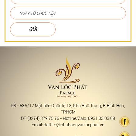
GỬI
68 - 68A/12 Mặt tiền Quốc lộ 13, Khu Phố Trung, P. Bình Hòa,
TP.HCM
ĐT: (0274) 379 75 76 - Hotline/Zalo: 0931 03 03 68
Email: dattiec@nhahangvanlocphat.vn