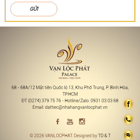
GỬI
68 - 68A/12 Mặt tiền Quốc lộ 13, Khu Phố Trung, P. Bình Hòa,
TP.HCM
ĐT: (0274) 379 75 76 - Hotline/Zalo: 0931 03 03 68
Email: dattiec@nhahangvanlocphat.vn
© 2026 VANLOCPHAT. Designed by
TD & T