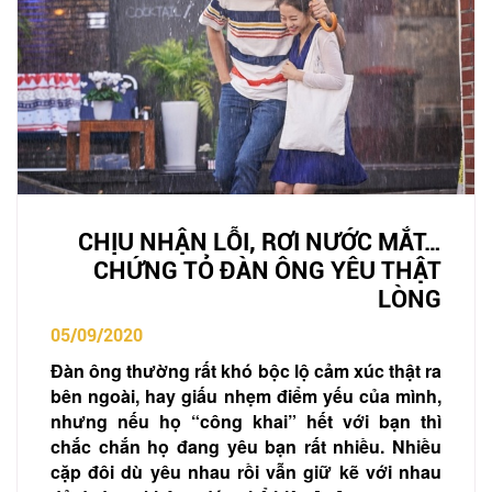
CHỊU NHẬN LỖI, RƠI NƯỚC MẮT…
CHỨNG TỎ ĐÀN ÔNG YÊU THẬT
LÒNG
05/09/2020
Đàn ông thường rất khó bộc lộ cảm xúc thật ra
bên ngoài, hay giấu nhẹm điểm yếu của mình,
nhưng nếu họ “công khai” hết với bạn thì
chắc chắn họ đang yêu bạn rất nhiều. Nhiều
cặp đôi dù yêu nhau rồi vẫn giữ kẽ với nhau