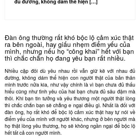
đủ đường, không dám thể hiện […]
Đàn ông thường rất khó bộc lộ cảm xúc thật
ra bên ngoài, hay giấu nhẹm điểm yếu của
mình, nhưng nếu họ “công khai” hết với bạn
thì chắc chắn họ đang yêu bạn rất nhiều.
Nhiều cặp đôi dù yêu nhau rồi vẫn giữ kẽ với nhau đủ
đường, không dám thể hiện con người thật của bản thân
mình trước nửa kia, như vậy chính là vì bạn chưa đủ thấu
hiểu cũng như tình yêu của hai bạn chưa đủ sâu đậm mà
thôi. Khi bạn tin tưởng và yêu thương một người thật lòng
thì chắc chắn bạn sẽ chẳng e ngại điều gì. Nhất là đối với
đàn ông, họ rất khó để bộc lộ cảm xúc thật hay tự nói về
điểm yếu của mình với người khác, nhưng ở bên người mà
họ thật lòng yêu thương, họ sẽ không ngần ngại để bộc lộ
hết tất cả con người mình.