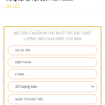
CHI TIẾT
BẮT ĐẦU CHUẨN BỊ CHO BUỔI TIỆC ĐẠT CHẤT
LƯỢNG, HIỆU QUẢ NHẤT CỦA BẠN