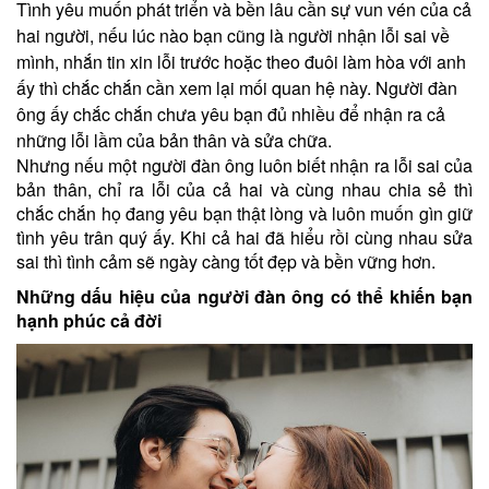
Tình yêu muốn phát triển và bền lâu cần sự vun vén của cả
hai người, nếu lúc nào bạn cũng là người nhận lỗi sai về
mình, nhắn tin xin lỗi trước hoặc theo đuôi làm hòa với anh
ấy thì chắc chắn cần xem lại mối quan hệ này. Người đàn
ông ấy chắc chắn chưa yêu bạn đủ nhiều để nhận ra cả
những lỗi lầm của bản thân và sửa chữa.
Nhưng nếu một người đàn ông luôn biết nhận ra lỗi sai của
bản thân, chỉ ra lỗi của cả hai và cùng nhau chia sẻ thì
chắc chắn họ đang yêu bạn thật lòng và luôn muốn gìn giữ
tình yêu trân quý ấy. Khi cả hai đã hiểu rồi cùng nhau sửa
sai thì tình cảm sẽ ngày càng tốt đẹp và bền vững hơn.
Nh
ữ
ng d
ấ
u hi
ệ
u c
ủ
a ng
ườ
i đàn ông có th
ể
khi
ế
n b
ạ
n
h
ạ
nh phúc c
ả
đ
ờ
i