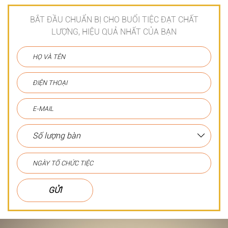
BẮT ĐẦU CHUẨN BỊ CHO BUỔI TIỆC ĐẠT CHẤT
LƯỢNG, HIỆU QUẢ NHẤT CỦA BẠN
GỬI