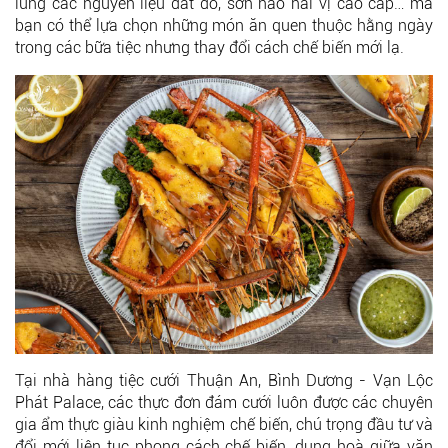
lùng các nguyên liệu đắt đỏ, sơn hào hải vị cao cấp… mà
bạn có thể lựa chọn những món ăn quen thuộc hằng ngày
trong các bữa tiệc nhưng thay đổi cách chế biến mới lạ.
Tại nhà hàng tiệc cưới Thuận An, Bình Dương - Vạn Lộc
Phát Palace, các thực đơn đám cưới luôn được các chuyên
gia ẩm thực giàu kinh nghiệm chế biến, chú trọng đầu tư và
đổi mới liên tục phong cách chế biến, dung hoà giữa văn