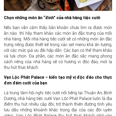
Chọn những món ăn “đinh” của nhà hàng tiệc cưới
Nếu bạn vẫn cảm thấy băn khoăn chưa tìm ra được món
ăn nào thì hãy tham khảo các món ăn đặc trưng của mỗi
nhà hàng. Mỗi nhà hàng tiệc cưới sẽ có những món ăn đặc
trưng riêng được thiết kế trong các set menu khá ấn tượng,
với các mức giá ưu đãi hấp dẫn. Các bạn có thể tham khảo
và lựa chọn. Đa phần, các món ăn đặc sắc mang phong
cách riêng của nhà hàng sẽ có hương vị độc đáo, mới lạ
thu hút thực khách.
Vạn Lộc Phát Palace – kiến tạo mỹ vị độc đáo cho thực
đơn đám cưới của bạn
Là trung tâm hội nghị tiệc cưới nổi tiếng tại Thuận An, Bình
Dương, nhà hàng tiệc cưới Vạn Lộc Phát Palace luôn là địa
điểm thu hút nhiều cặp đôi; trở thành thiên đường tình yêu
lưu dấu những khoảnh khắc trọng đại của các đôi uyên
ương. Vạn Lộc Phát Palace thu hút thực khách nhờ vào