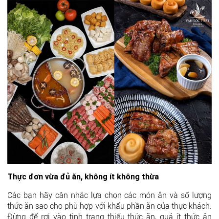
Thực đơn vừa đủ ăn, không ít không thừa
Các bạn hãy cân nhắc lựa chọn các món ăn và số lượng
thức ăn sao cho phù hợp với khẩu phần ăn của thực khách.
Đừng để rơi vào tình trạng thiếu thức ăn, quá ít thức ăn