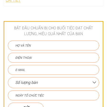
CHI TIẾT
BẮT ĐẦU CHUẨN BỊ CHO BUỔI TIỆC ĐẠT CHẤT
LƯỢNG, HIỆU QUẢ NHẤT CỦA BẠN