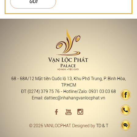
GỬI
68 - 68A/12 Mặt tiền Quốc lộ 13, Khu Phố Trung, P. Bình Hòa,
TP.HCM
ĐT: (0274) 379 75 76 - Hotline/Zalo: 0931 03 03 68
Email: dattiec@nhahangvanlocphat.vn
© 2026 VANLOCPHAT. Designed by
TD & T