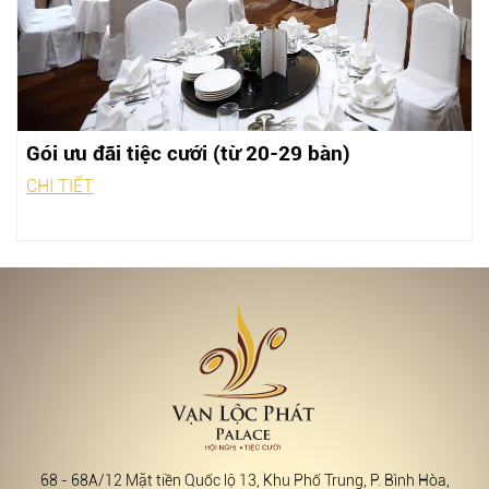
Gói ưu đãi tiệc cưới (từ 20-29 bàn)
CHI TIẾT
68 - 68A/12 Mặt tiền Quốc lộ 13, Khu Phố Trung, P. Bình Hòa,