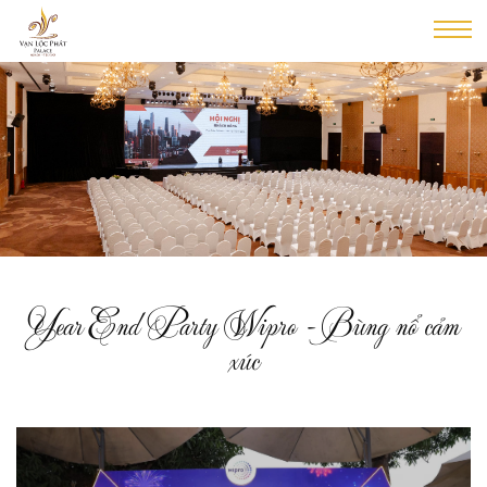
Year End Party Wipro - Bùng nổ cảm
xúc