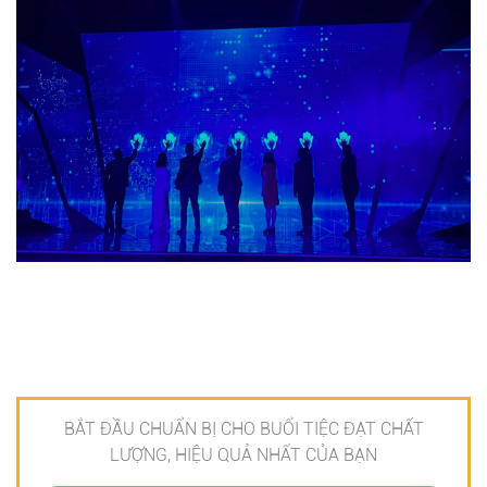
BẮT ĐẦU CHUẨN BỊ CHO BUỔI TIỆC ĐẠT CHẤT
LƯỢNG, HIỆU QUẢ NHẤT CỦA BẠN