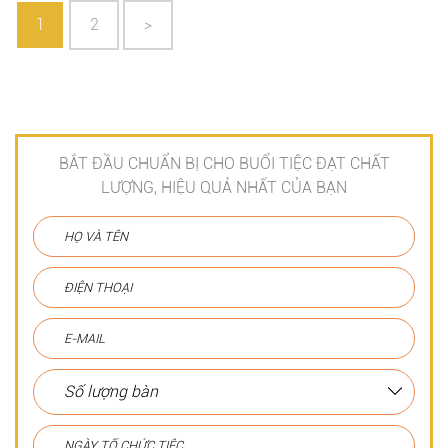
1
2
>
BẮT ĐẦU CHUẨN BỊ CHO BUỔI TIỆC ĐẠT CHẤT
LƯỢNG, HIỆU QUẢ NHẤT CỦA BẠN