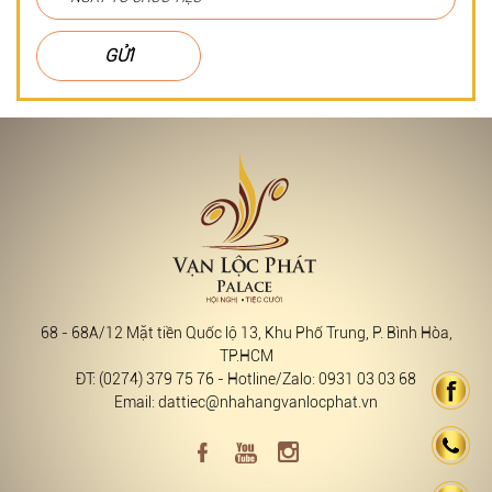
GỬI
68 - 68A/12 Mặt tiền Quốc lộ 13, Khu Phố Trung, P. Bình Hòa,
TP.HCM
ĐT: (0274) 379 75 76 - Hotline/Zalo: 0931 03 03 68
Email: dattiec@nhahangvanlocphat.vn