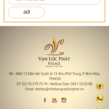
GỬI
68 - 68A/12 Mặt tiền Quốc lộ 13, Khu Phố Trung, P. Bình Hòa,
TP.HCM
ĐT: (0274) 379 75 76 - Hotline/Zalo: 0931 03 03 68
Email: dattiec@nhahangvanlocphat.vn