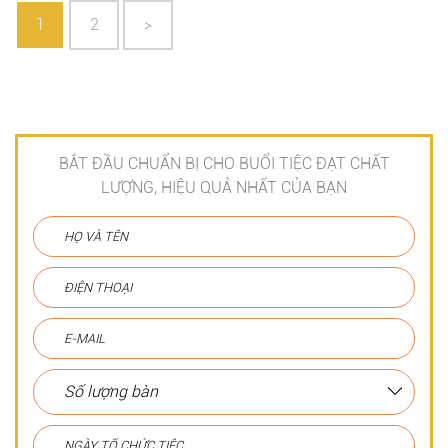
1
2
>
BẮT ĐẦU CHUẨN BỊ CHO BUỔI TIỆC ĐẠT CHẤT
LƯỢNG, HIỆU QUẢ NHẤT CỦA BẠN