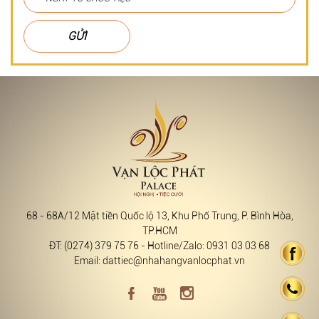
GỬI
68 - 68A/12 Mặt tiền Quốc lộ 13, Khu Phố Trung, P. Bình Hòa,
TP.HCM
ĐT: (0274) 379 75 76 - Hotline/Zalo: 0931 03 03 68
Email: dattiec@nhahangvanlocphat.vn