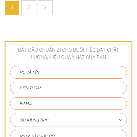
1
2
>
BẮT ĐẦU CHUẨN BỊ CHO BUỔI TIỆC ĐẠT CHẤT
LƯỢNG, HIỆU QUẢ NHẤT CỦA BẠN