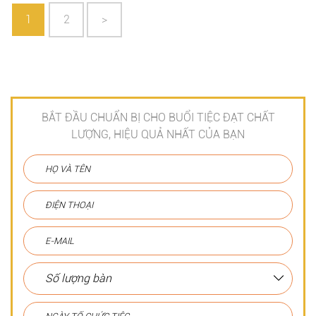
1
2
>
BẮT ĐẦU CHUẨN BỊ CHO BUỔI TIỆC ĐẠT CHẤT
LƯỢNG, HIỆU QUẢ NHẤT CỦA BẠN