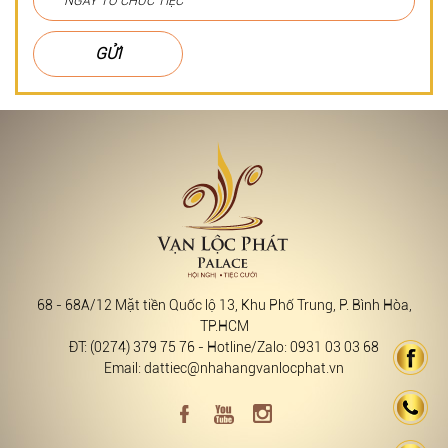
GỬI
68 - 68A/12 Mặt tiền Quốc lộ 13, Khu Phố Trung, P. Bình Hòa,
TP.HCM
ĐT: (0274) 379 75 76 - Hotline/Zalo: 0931 03 03 68
Email: dattiec@nhahangvanlocphat.vn