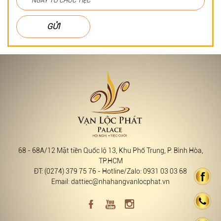
GỬI
68 - 68A/12 Mặt tiền Quốc lộ 13, Khu Phố Trung, P. Bình Hòa,
TP.HCM
ĐT: (0274) 379 75 76 - Hotline/Zalo: 0931 03 03 68
Email: dattiec@nhahangvanlocphat.vn