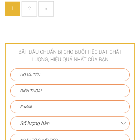
1
2
>
BẮT ĐẦU CHUẨN BỊ CHO BUỔI TIỆC ĐẠT CHẤT
LƯỢNG, HIỆU QUẢ NHẤT CỦA BẠN