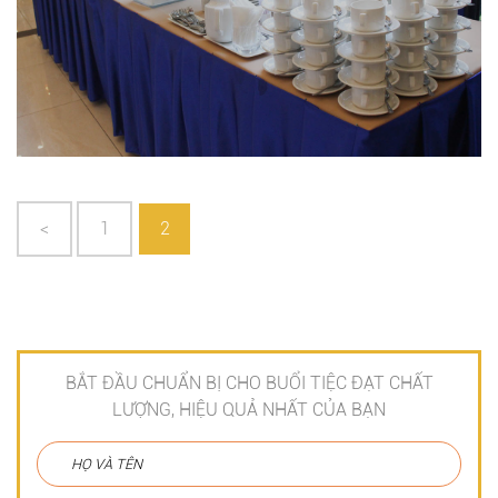
<
1
2
BẮT ĐẦU CHUẨN BỊ CHO BUỔI TIỆC ĐẠT CHẤT
LƯỢNG, HIỆU QUẢ NHẤT CỦA BẠN