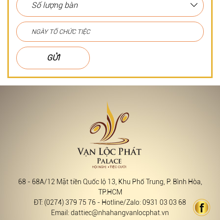
GỬI
68 - 68A/12 Mặt tiền Quốc lộ 13, Khu Phố Trung, P. Bình Hòa,
TP.HCM
ĐT: (0274) 379 75 76 - Hotline/Zalo: 0931 03 03 68
Email: dattiec@nhahangvanlocphat.vn