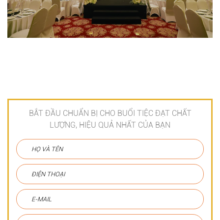
BẮT ĐẦU CHUẨN BỊ CHO BUỔI TIỆC ĐẠT CHẤT
LƯỢNG, HIỆU QUẢ NHẤT CỦA BẠN