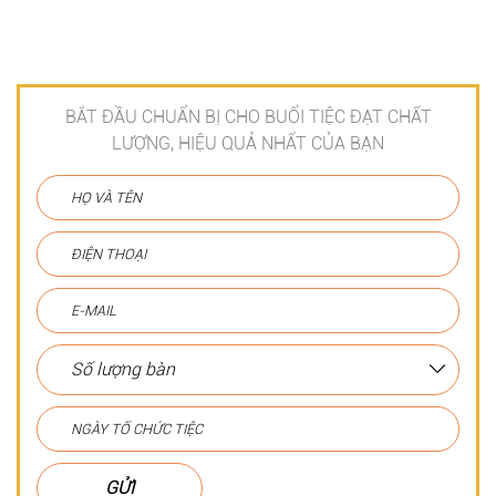
BẮT ĐẦU CHUẨN BỊ CHO BUỔI TIỆC ĐẠT CHẤT
LƯỢNG, HIỆU QUẢ NHẤT CỦA BẠN
GỬI