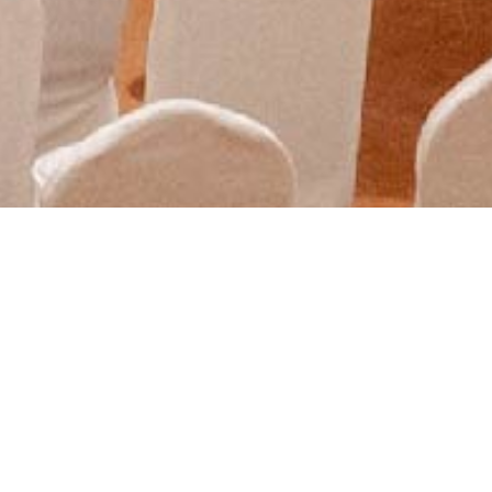
Công ty TNHH Isuzu T