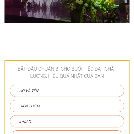
BẮT ĐẦU CHUẨN BỊ CHO BUỔI TIỆC ĐẠT CHẤT
LƯỢNG, HIỆU QUẢ NHẤT CỦA BẠN