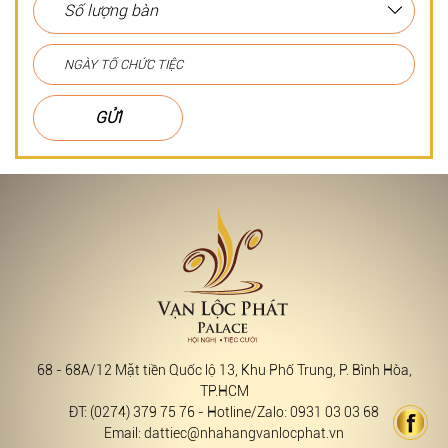
GỬI
68 - 68A/12 Mặt tiền Quốc lộ 13, Khu Phố Trung, P. Bình Hòa,
TP.HCM
ĐT: (0274) 379 75 76 - Hotline/Zalo: 0931 03 03 68
Email: dattiec@nhahangvanlocphat.vn